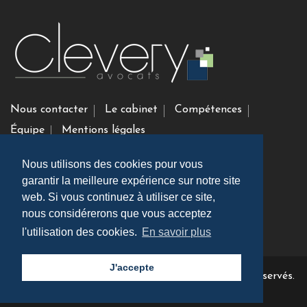
Nous contacter
Le cabinet
Compétences
Équipe
Mentions légales
Nous utilisons des cookies pour vous
Clevery Avocats
garantir la meilleure expérience sur notre site
9, boulevard Pereire FR-75017 Paris, France
web. Si vous continuez à utiliser ce site,
nous considérerons que vous acceptez
01 79 35 14 60
l'utilisation des cookies.
En savoir plus
J'accepte
Copyright ©
Clevery Avocats
2026 | Tout droits réservés.