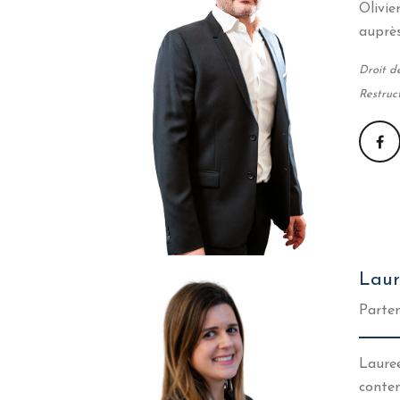
Olivie
auprès
Droit de
Restruc
Lau
Parten
Lauree
conten