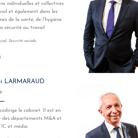
ons individuelles et collectives
vail et également dans les
es de la santé, de l’hygiène
la sécurité au travail
,
,
cial
Sécurité sociale
ri LARMARAUD
é
codirige le cabinet. Il est en
e des départements M&A et
TIC et média