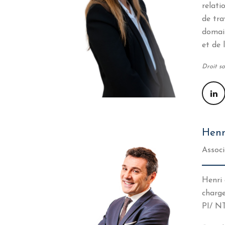
relati
de tra
domain
et de 
Droit so
Hen
Associ
Henri 
charg
PI/ N