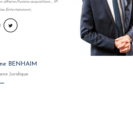
,
s affaires/fusions-acquisitions
IP-
,
as-Entertainment
nne BENHAIM
aire Juridique