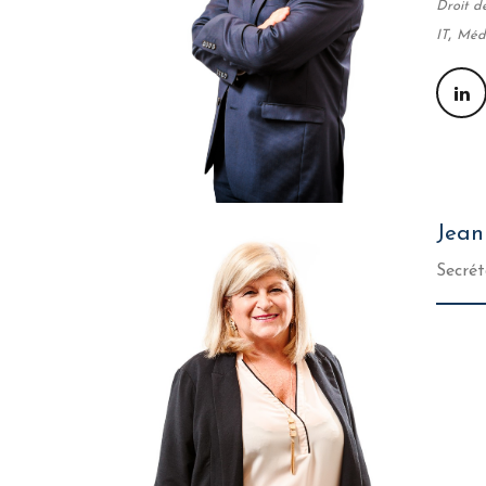
Droit de
,
IT
Médi
Jea
Secrét