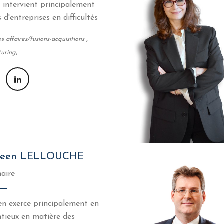
r intervient principalement
 d'entreprises en difficultés
,
s affaires/fusions-acquisitions
,
turing
reen LELLOUCHE
aire
n exerce principalement en
tieux en matière des