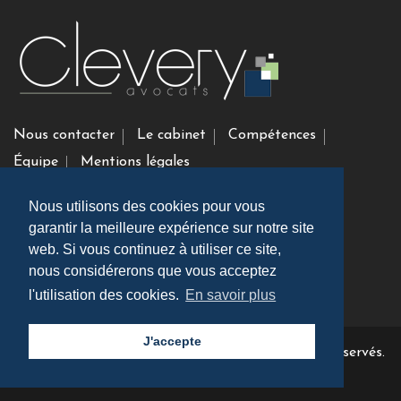
Nous contacter
Le cabinet
Compétences
Équipe
Mentions légales
Nous utilisons des cookies pour vous
Clevery Avocats
garantir la meilleure expérience sur notre site
9, boulevard Pereire FR-75017 Paris, France
web. Si vous continuez à utiliser ce site,
nous considérerons que vous acceptez
01 79 35 14 60
l'utilisation des cookies.
En savoir plus
J'accepte
Copyright ©
Clevery Avocats
2026 | Tout droits réservés.